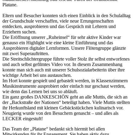
Platane.
Eltern und Besucher konnten sich einen Einblick in den Schulalltag
der Grundschule verschaffen, viele neue Errungenschaften
entdecken, ausprobieren und das Gespräch mit Lehrern und
Erziehern suchen.
Die Eröffnung unserer „Ruheinsel“ für sehr aktive Kinder war
genauso ein Highlight wie eine kleine Einführung und das
Ausprobieren digitaler Lernformen. Unsere Flötengruppe glänzte
mit zwei Superauftritten.
Die Streitschlichtergruppe führte voller Stolz ihr selbst entworfenes
und auch selbst gefilmtes Video vor. In diesem Zusammenhang
konnte man sich auch mit unserer Schulsozialarbeiterin über ihre
wichtige Arbeit bei uns austauschen.
Im Hort konnte gespielt und gebastelt werden, in Klassenzimmern
Musikinstrumente ausprobiert oder einfach nur geschaut werden,
wie denn das Lernen bei uns so abläuft.
Ein ganz großes DANKESCHÖN geht an alle Muttis, die sich an
der „Backstraße der Nationen“ beteiligt haben. Viele Muttis stellten
ihr Herkunftsland mit kleinen Gebäckstückchen kulinarisch vor.
Neugierig wurde von den Besuchern genascht – und alles als
LECKER eingestuft!
Das Team der „Platane“ bedankt sich hiermit bei allen
Mitwirkenden für ihr Engagement. Sie haben aktiv dazu