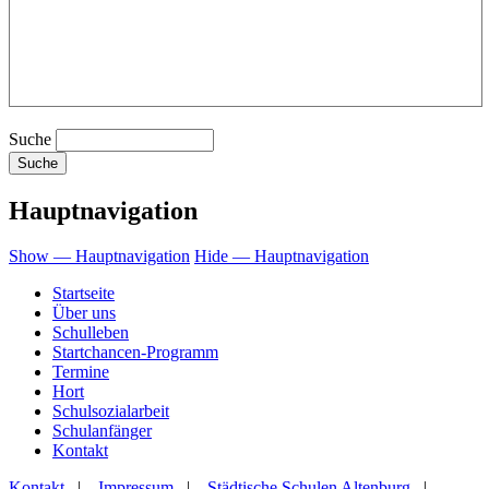
Suche
Hauptnavigation
Show — Hauptnavigation
Hide — Hauptnavigation
Startseite
Über uns
Schulleben
Startchancen-Programm
Termine
Hort
Schulsozialarbeit
Schulanfänger
Kontakt
Kontakt
|
Impressum
|
Städtische Schulen Altenburg
|